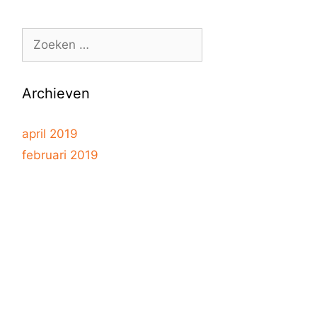
Z
o
e
k
Archieven
e
n
april 2019
n
februari 2019
a
a
r
: