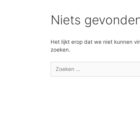
Spring
naar
Niets gevonde
inhoud
Het lijkt erop dat we niet kunnen v
zoeken.
Z
o
e
k
e
n
n
a
a
r